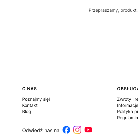
Przepraszamy, produkt, 
Linki w stopce
O NAS
OBSŁUGA
Poznajmy się!
Zwroty i r
Kontakt
Informacj
Blog
Polityka p
Regulamin
Odwiedź nas na