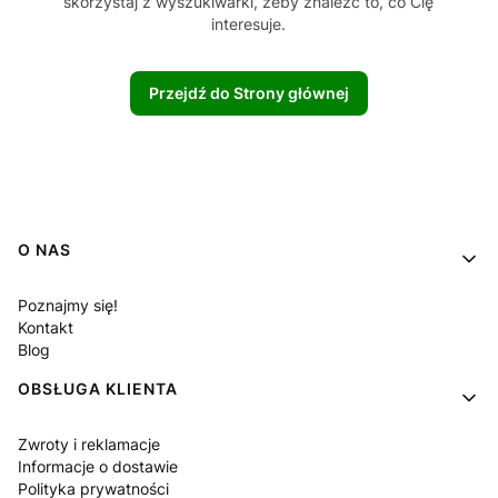
skorzystaj z wyszukiwarki, żeby znaleźć to, co Cię
interesuje.
Przejdź do Strony głównej
Linki w stopce
O NAS
Poznajmy się!
Kontakt
Blog
OBSŁUGA KLIENTA
Zwroty i reklamacje
Informacje o dostawie
Polityka prywatności