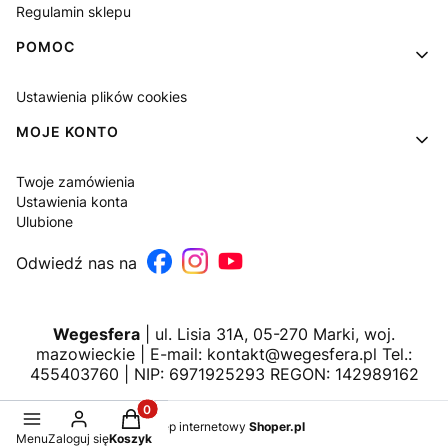
Regulamin sklepu
POMOC
Ustawienia plików cookies
MOJE KONTO
Twoje zamówienia
Ustawienia konta
Ulubione
Odwiedź nas na
Wegesfera
| ul. Lisia 31A, 05-270 Marki, woj.
mazowieckie | E-mail: kontakt@wegesfera.pl Tel.:
455403760 | NIP: 6971925293 REGON: 142989162
Produkty w koszyku: 0. Zobacz szczegóły
Sklep internetowy
Shoper.pl
Menu
Zaloguj się
Koszyk