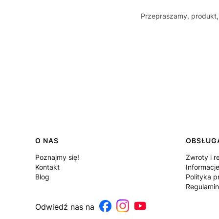
Przepraszamy, produkt, 
Linki w stopce
O NAS
OBSŁUGA
Poznajmy się!
Zwroty i r
Kontakt
Informacj
Blog
Polityka p
Regulamin
Odwiedź nas na