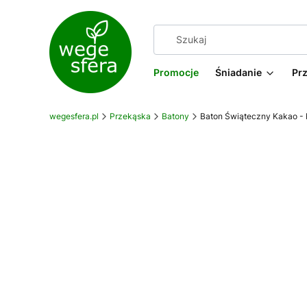
Promocje
Śniadanie
Pr
wegesfera.pl
Przekąska
Batony
Baton Świąteczny Kakao - P