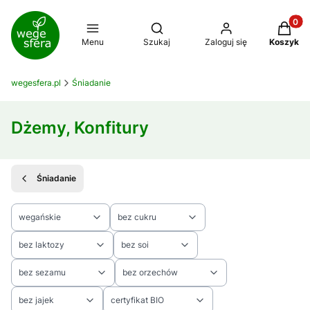
Produkt
Otwórz wyszukiwarkę
Menu
Szukaj
Zaloguj się
Koszyk
wegesfera.pl
Śniadanie
Dżemy, Konfitury
Śniadanie
wegańskie
bez cukru
bez laktozy
bez soi
bez sezamu
bez orzechów
bez jajek
certyfikat BIO