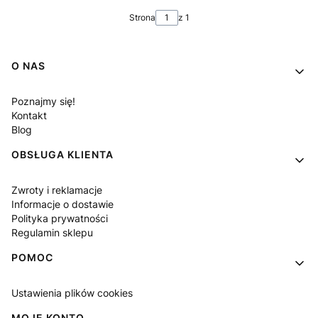
Strona
z 1
Linki w stopce
O NAS
Poznajmy się!
Kontakt
Blog
OBSŁUGA KLIENTA
Zwroty i reklamacje
Informacje o dostawie
Polityka prywatności
Regulamin sklepu
POMOC
Ustawienia plików cookies
MOJE KONTO