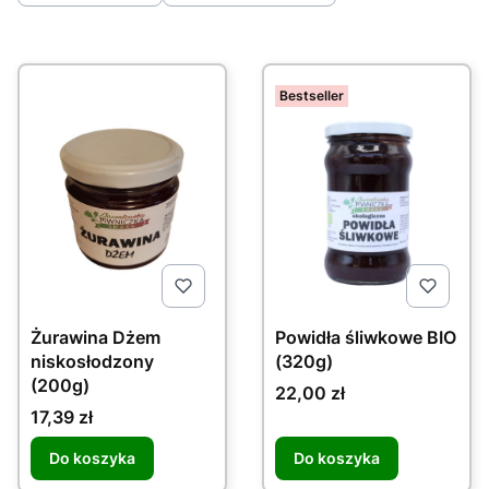
Lista produktów
Koniec filtrów
Bestseller
Żurawina Dżem
Powidła śliwkowe BIO
niskosłodzony
(320g)
(200g)
Cena
22,00 zł
Cena
17,39 zł
Do koszyka
Do koszyka