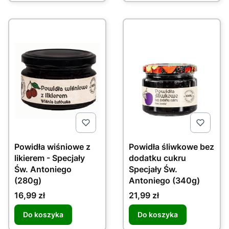
Powidła wiśniowe z
Powidła śliwkowe bez
likierem - Specjały
dodatku cukru
Św. Antoniego
Specjały Św.
(280g)
Antoniego (340g)
Cena
Cena
16,99 zł
21,99 zł
Do koszyka
Do koszyka