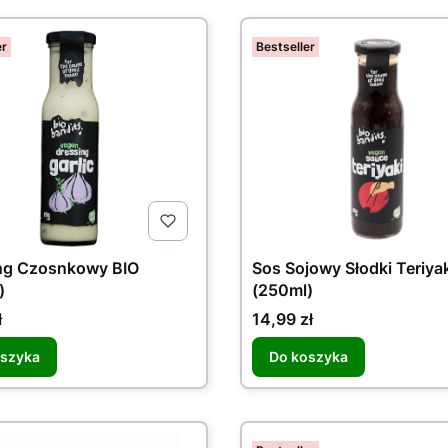
er
Bestseller
ng Czosnkowy BIO
Sos Sojowy Słodki Teriyak
)
(250ml)
Cena
ł
14,99 zł
oszyka
Do koszyka