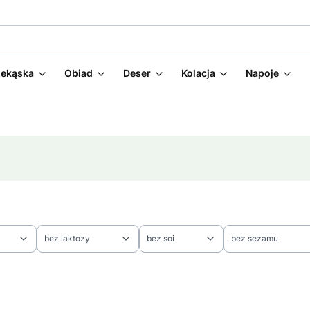
zekąska
Obiad
Deser
Kolacja
Napoje
bez laktozy
bez soi
bez sezamu