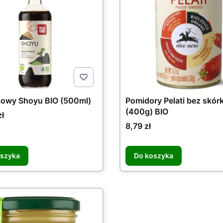
jowy Shoyu BIO (500ml)
Pomidory Pelati bez skórk
(400g) BIO
ł
Cena
8,79 zł
oszyka
Do koszyka