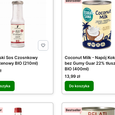
Bestseller
ki Sos Czosnkowy
Coconut Milk - Napój Ko
tenowy BIO (210ml)
bez Gumy Guar 22% tłus
BIO (400ml)
ł
Cena
13,99 zł
oszyka
Do koszyka
er
Bestseller