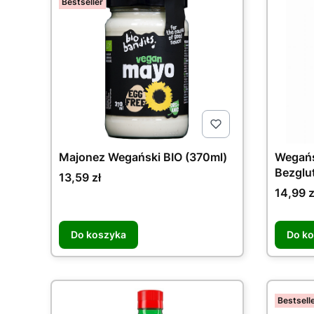
Bestseller
Majonez Wegański BIO (370ml)
Wegańs
Bezglu
Cena
13,59 zł
Cena
14,99 z
Do koszyka
Do k
Bestsell