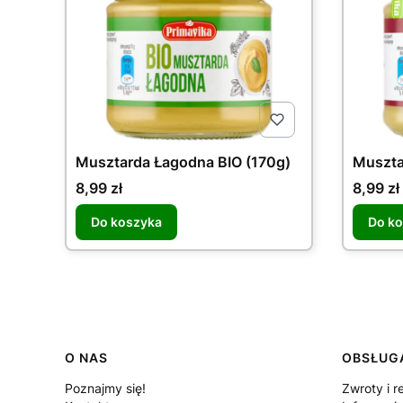
Musztarda Łagodna BIO (170g)
Muszta
Cena
Cena
8,99 zł
8,99 zł
Do koszyka
Do k
Linki w stopce
O NAS
OBSŁUGA
Poznajmy się!
Zwroty i r