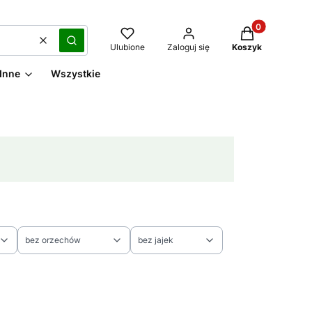
Produkty w kos
Wyczyść
Szukaj
Ulubione
Zaloguj się
Koszyk
Inne
Wszystkie
bez orzechów
bez jajek