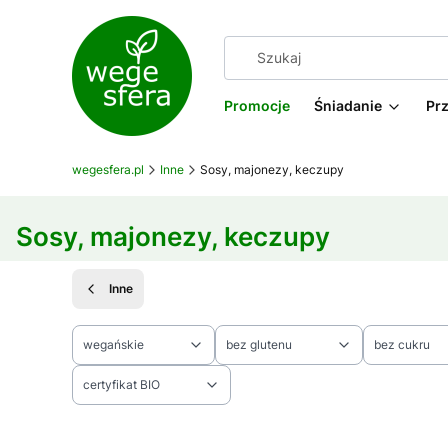
Promocje
Śniadanie
Pr
wegesfera.pl
Inne
Sosy, majonezy, keczupy
Sosy, majonezy, keczupy
Inne
wegańskie
bez glutenu
bez cukru
certyfikat BIO
Koniec filtrów
Lista produktów