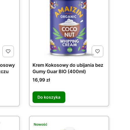
kosowy
Krem Kokosowy do ubijania bez
zczu
Gumy Guar BIO (400ml)
Cena
16,99 zł
Do koszyka
Nowość