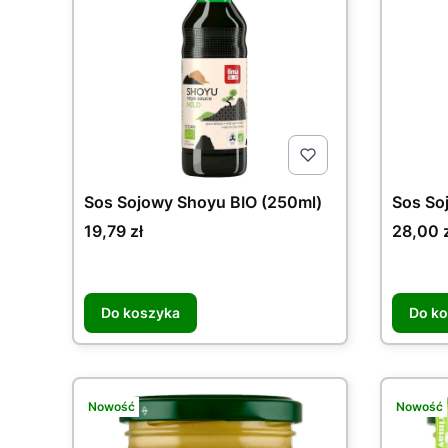
Sos Sojowy Shoyu BIO (250ml)
Sos So
Cena
Cena
19,79 zł
28,00 z
Do koszyka
Do k
Nowość
Nowość