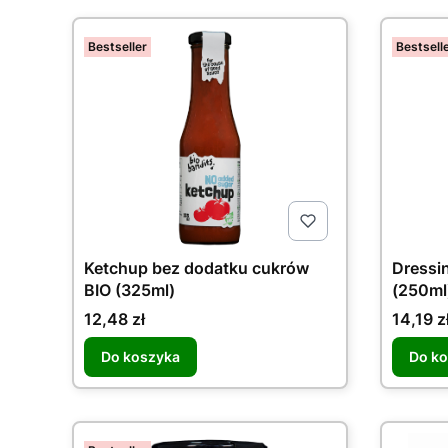
Bestseller
Bestsell
Ketchup bez dodatku cukrów
Dressi
BIO (325ml)
(250ml
Cena
Cena
12,48 zł
14,19 z
Do koszyka
Do k