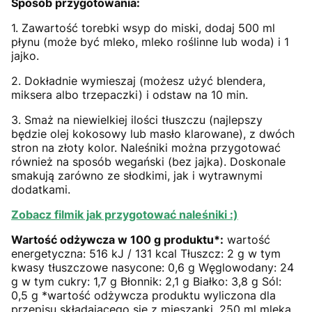
Sposób przygotowania:
1. Zawartość torebki wsyp do miski, dodaj 500 ml
płynu (może być mleko, mleko roślinne lub woda) i 1
jajko.
2. Dokładnie wymieszaj (możesz użyć blendera,
miksera albo trzepaczki) i odstaw na 10 min.
3. Smaż na niewielkiej ilości tłuszczu (najlepszy
będzie olej kokosowy lub masło klarowane), z dwóch
stron na złoty kolor. Naleśniki można przygotować
również na sposób wegański (bez jajka). Doskonale
smakują zarówno ze słodkimi, jak i wytrawnymi
dodatkami.
Zobacz filmik jak przygotować naleśniki :)
Wartość odżywcza w 100 g produktu*:
wartość
energetyczna: 516 kJ / 131 kcal Tłuszcz: 2 g w tym
kwasy tłuszczowe nasycone: 0,6 g Węglowodany: 24
g w tym cukry: 1,7 g Błonnik: 2,1 g Białko: 3,8 g Sól:
0,5 g *wartość odżywcza produktu wyliczona dla
przepisu składającego się z mieszanki, 250 ml mleka,