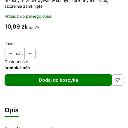
orzechy. Przechowywać w suchym i chłodnym miejscu,
szczelnie zamknięte
Przejdź do pełnego opisu
Cena
10,99 zł
bez VAT
Ilość
szt.
Dostępność:
średnia ilość
Dodaj do koszyka
Opis