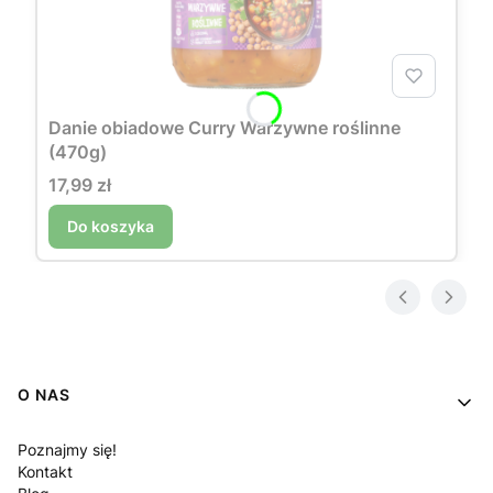
Danie obiadowe Curry Warzywne roślinne
(470g)
Cena
17,99 zł
Do koszyka
Linki w stopce
O NAS
Poznajmy się!
Kontakt