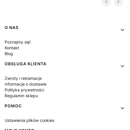
Linki w stopce
O NAS
Poznajmy się!
Kontakt
Blog
OBSŁUGA KLIENTA
Zwroty i reklamacje
Informacje o dostawie
Polityka prywatności
Regulamin sklepu
POMOC
Ustawienia plików cookies