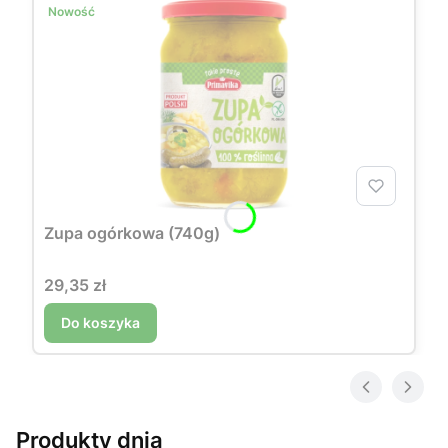
Nowość
Zupa ogórkowa (740g)
Cena
29,35 zł
Do koszyka
Produkty dnia