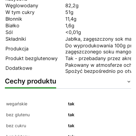
Węglowodany
82,2g
W tym cukry
51g
Błonnik
11,4g
Białko
1,6g
Sól
<0,01g
Składniki
Jabłka, zagęszczony sok mang
Do wyprodukowania 100g prod
Produkcja
zagęszczonego soku mango
Produkt bezglutenowy
Tak - przebadany przez akred
Pakowany w atmosferze ochro
Dodatkowe
Spożyć bezpośrednio po otwa
Cechy produktu
wegańskie
tak
bez glutenu
tak
bez cukru
tak