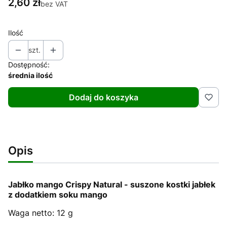
Cena
2,60 zł
bez VAT
Ilość
szt.
Dostępność:
średnia ilość
Dodaj do koszyka
Opis
Jabłko mango Crispy Natural - suszone kostki jabłek
z dodatkiem soku mango
Waga netto: 12 g